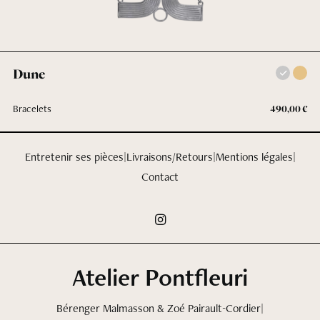
Dune
Mention légales
Bracelets
490,00
€
Entretenir ses pièces
|
Livraisons/Retours
|
Mentions légales
|
Contact
Atelier Pontfleuri
Ce site web utilise des cookies pour améliorer votre expérience d'achat.
Bérenger Malmasson & Zoé Pairault-Cordier
|
En naviguant, vous acceptez l'utilisation de cookies. Pour en savoir plus,